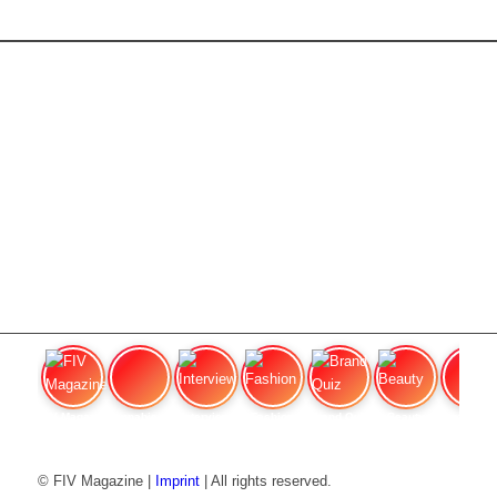
FIV Magazine
Cannabis Vaporizer: Quale
Interview
Fashion
Brand Quiz
Beauty
Prezzi de
© FIV Magazine |
Imprint
| All rights reserved.