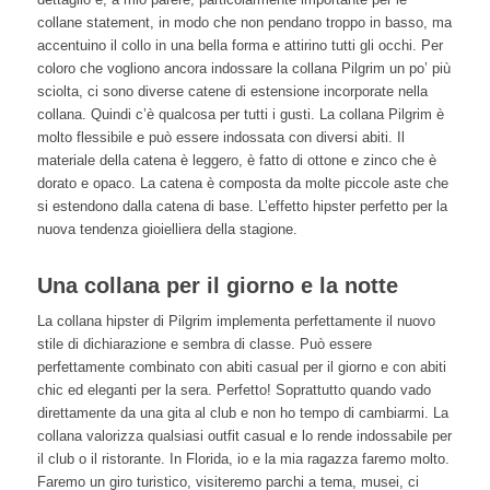
collane statement, in modo che non pendano troppo in basso, ma
accentuino il collo in una bella forma e attirino tutti gli occhi. Per
coloro che vogliono ancora indossare la collana Pilgrim un po’ più
sciolta, ci sono diverse catene di estensione incorporate nella
collana. Quindi c’è qualcosa per tutti i gusti. La collana Pilgrim è
molto flessibile e può essere indossata con diversi abiti. Il
materiale della catena è leggero, è fatto di ottone e zinco che è
dorato e opaco. La catena è composta da molte piccole aste che
si estendono dalla catena di base. L’effetto hipster perfetto per la
nuova tendenza gioielliera della stagione.
Una collana per il giorno e la notte
La collana hipster di Pilgrim implementa perfettamente il nuovo
stile di dichiarazione e sembra di classe. Può essere
perfettamente combinato con abiti casual per il giorno e con abiti
chic ed eleganti per la sera. Perfetto! Soprattutto quando vado
direttamente da una gita al club e non ho tempo di cambiarmi. La
collana valorizza qualsiasi outfit casual e lo rende indossabile per
il club o il ristorante. In Florida, io e la mia ragazza faremo molto.
Faremo un giro turistico, visiteremo parchi a tema, musei, ci