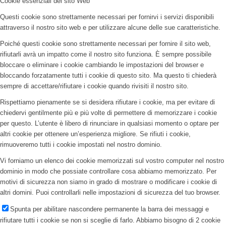
Cookie essenziali del sito Web
Questi cookie sono strettamente necessari per fornirvi i servizi disponibili
attraverso il nostro sito web e per utilizzare alcune delle sue caratteristiche.
Poiché questi cookie sono strettamente necessari per fornire il sito web,
rifiutarli avrà un impatto come il nostro sito funziona. È sempre possibile
bloccare o eliminare i cookie cambiando le impostazioni del browser e
bloccando forzatamente tutti i cookie di questo sito. Ma questo ti chiederà
sempre di accettare/rifiutare i cookie quando rivisiti il nostro sito.
Rispettiamo pienamente se si desidera rifiutare i cookie, ma per evitare di
chiedervi gentilmente più e più volte di permettere di memorizzare i cookie
per questo. L’utente è libero di rinunciare in qualsiasi momento o optare per
altri cookie per ottenere un’esperienza migliore. Se rifiuti i cookie,
rimuoveremo tutti i cookie impostati nel nostro dominio.
Vi forniamo un elenco dei cookie memorizzati sul vostro computer nel nostro
dominio in modo che possiate controllare cosa abbiamo memorizzato. Per
motivi di sicurezza non siamo in grado di mostrare o modificare i cookie di
altri domini. Puoi controllarli nelle impostazioni di sicurezza del tuo browser.
Spunta per abilitare nascondere permanente la barra dei messaggi e
rifiutare tutti i cookie se non si sceglie di farlo. Abbiamo bisogno di 2 cookie