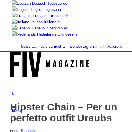
Deutsch
Tedesco
de
English
Inglese
en
Français
Francese
fr
Italiano
Italiano
it
Español
Spagnolo
es
Nederlands
Olandese
nl
News
Cannabis su ricetta: il Bundestag elimina il...
Valore fondiario di 
Hipster Chain – Per un
Menu
perfetto outfit Uraubs
in
/
da
Stephan