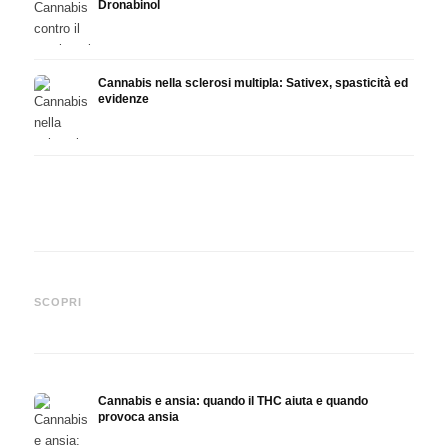
Dronabinol
Cannabis nella sclerosi multipla: Sativex, spasticità ed
evidenze
Cannabis e epilessia: CBD,
Produrre olio di cannabis fai
CBD e
Epidiolex e lo stato della
da te: decarbossilazione e
canna
SCOPRI
ricerca
infusione
fare 
Cannabis e ansia: quando il THC aiuta e quando
provoca ansia