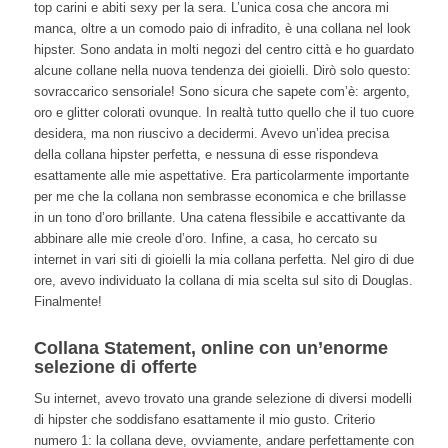
top carini e abiti sexy per la sera. L’unica cosa che ancora mi
manca, oltre a un comodo paio di infradito, è una collana nel look
hipster. Sono andata in molti negozi del centro città e ho guardato
alcune collane nella nuova tendenza dei gioielli. Dirò solo questo:
sovraccarico sensoriale! Sono sicura che sapete com’è: argento,
oro e glitter colorati ovunque. In realtà tutto quello che il tuo cuore
desidera, ma non riuscivo a decidermi. Avevo un’idea precisa
della collana hipster perfetta, e nessuna di esse rispondeva
esattamente alle mie aspettative. Era particolarmente importante
per me che la collana non sembrasse economica e che brillasse
in un tono d’oro brillante. Una catena flessibile e accattivante da
abbinare alle mie creole d’oro. Infine, a casa, ho cercato su
internet in vari siti di gioielli la mia collana perfetta. Nel giro di due
ore, avevo individuato la collana di mia scelta sul sito di Douglas.
Finalmente!
Collana Statement, online con un’enorme
selezione di offerte
Su internet, avevo trovato una grande selezione di diversi modelli
di hipster che soddisfano esattamente il mio gusto. Criterio
numero 1: la collana deve, ovviamente, andare perfettamente con