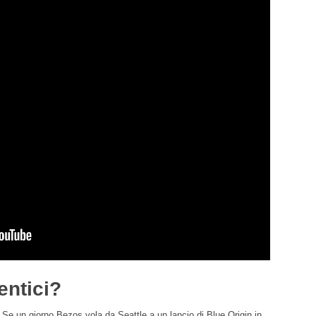
entici?
. Se un giorno Bezos vola da Seattle a un lancio di Blue Origin in