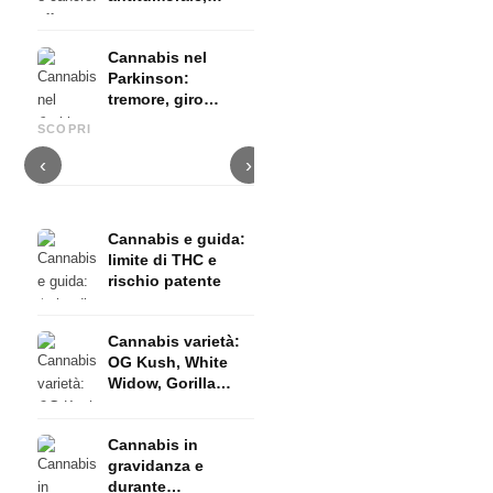
terapia palliativa
ed evidenze
Cannabis nel
Parkinson:
tremore, giro
Cannabis e ADHD: dopamina,
Cannabis nella fibromialgia:
C
basale e ciò che
automedicazione e ciò che
dolore, sonno e sistema
c
SCOPRI
mostrano gli studi
mostrano gli studi
endocannabinoidi
D
‹
›
Cannabis e guida:
limite di THC e
rischio patente
Cannabis varietà:
OG Kush, White
Widow, Gorilla
Glue e molto altro
Cannabis in
gravidanza e
durante