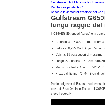
Gulfstream G650ER: il miglior business 
Perché due jet identici?
Bezos e la democratizzazione del volo 
Gulfstream G650ER
lungo raggio de
Il G650ER (Extended Range) è la version
Autonomia: 13.890 km (da Londra a 
Velocità: 0,925 Mach (il jet d’affari 
Cabina: 19 passeggeri al massimo, 16
Lunghezza cabina: 16,19 m, altezza
Motore: 2x Rolls-Royce BR725 A1-1
Prezzo di listino: 72-75 milioni di doll
Per le esigenze di Bezos – voli transatla
prova di Blue Origin in Texas – il G650
e costi operativi.