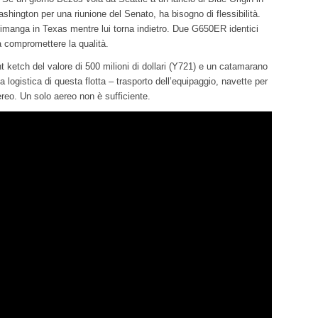
hington per una riunione del Senato, ha bisogno di flessibilità.
imanga in Texas mentre lui torna indietro. Due G650ER identici
a compromettere la qualità.
 ketch del valore di 500 milioni di dollari (Y721) e un catamarano
logistica di questa flotta – trasporto dell’equipaggio, navette per
ereo. Un solo aereo non è sufficiente.