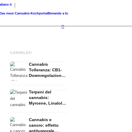
taliano
it
 neue Cannabis-Kochportal
Bevande a base di cannabis: smoothie, tè,...
Cannabis griglia
CORRELATI
Cannabis
Tolleranza: CB1-
Downregolazione,
T-Break e Reset
spieglati
Terpeni del
cannabis:
Myrcene, Linalolo,
β-Cariofilene e
l'effetto entourage
Cannabis e
cancro: effetto
antitumorale,