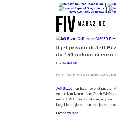
Deutsch
Tedesco
de
Español
Spagnolo
es
News
Cannabis su ricetta: il Bundestag e
Il jet privato di Jeff 
da 150 milioni di euro
/
in
da
Stephan
Home
Il jet privato di Jeff Bezos: due Gulfs
›
Jeff Bezos
non ha un solo jet privato. 
volano Kim Kardashian, Oprah Winfrey e
netto di 150 miliardi di dollari, è quasi
luoghi in un giorno – un solo jet non è 
Overview
hide