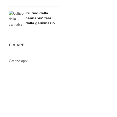
l'allattamento:
rischi
Cultivo della
cannabis: fasi
dalla germinazione
alla raccolta
FIV APP
Get the app!