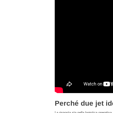
Perché due jet id
La risposta sta nella logistica operativa