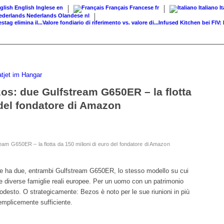
English
Inglese
en
Français
Francese
fr
Italiano
I
Nederlands
Olandese
nl
limina il...
Valore fondiario di riferimento vs. valore di...
Infused Kitchen bei FIV: Das
Bezos: due Gulfstream G650ER – la flotta
 del fondatore di Amazon
tream G650ER – la flotta da 150 milioni di euro del fondatore di Amazon
Ne ha due, entrambi Gulfstream G650ER, lo stesso modello su cui
 diverse famiglie reali europee. Per un uomo con un patrimonio
 modesto. O strategicamente: Bezos è noto per le sue riunioni in più
semplicemente sufficiente.