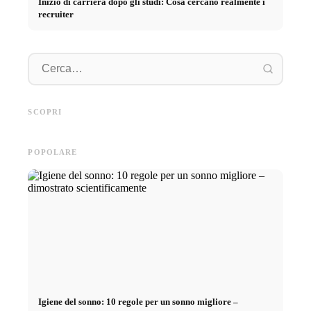
Inizio di carriera dopo gli studi: Cosa cercano realmente i
recruiter
Pratica presso aziende di primo
Finanziare gli studi nel 2026:
piano: opportunità,
Deutschlandstipendium, BAföG
Cortiso
retribuzione e il percorso
e consigli intelligenti per
stress, 
SCOPRI
diretto verso la carriera
risparmiare
ridurlo
POPOLARE
Igiene del sonno: 10 regole per un sonno migliore –