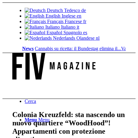
Deutsch
Tedesco
de
English
Inglese
en
Français
Francese
fr
Italiano
Italiano
it
Español
Spagnolo
es
Nederlands
Olandese
nl
News
Cannabis su ricetta: il Bundestag elimina il...
Valore fondia
Cerca
Colonia Kreuzfeld: sta nascendo un
Menu
Menu
nuovo quartiere “WoodHood”!
Appartamenti con protezione