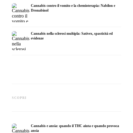
Cannabis contro il vomito e la chemioterapia: Nabilon e
Dronabinol
Cannabis nella sclerosi multipla: Sativex, spasticità ed
evidenze
Cannabis e epilessia: CBD,
Produrre olio di cannabis fai
CBD e p
Epidiolex e lo stato della
da te: decarbossilazione e
cannabi
SCOPRI
ricerca
infusione
fare in
Cannabis e ansia: quando il THC aiuta e quando provoca
ansia