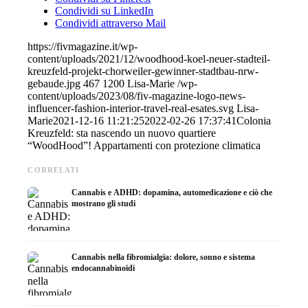
Condividi su LinkedIn
Condividi attraverso Mail
https://fivmagazine.it/wp-
content/uploads/2021/12/woodhood-koel-neuer-stadteil-
kreuzfeld-projekt-chorweiler-gewinner-stadtbau-nrw-
gebaude.jpg
467
1200
Lisa-Marie
/wp-
content/uploads/2023/08/fiv-magazine-logo-news-
influencer-fashion-interior-travel-real-esates.svg
Lisa-
Marie
2021-12-16 11:21:25
2022-02-26 17:37:41
Colonia
Kreuzfeld: sta nascendo un nuovo quartiere
“WoodHood”! Appartamenti con protezione climatica
CORRELATI
Cannabis e ADHD: dopamina, automedicazione e ciò che
mostrano gli studi
Cannabis nella fibromialgia: dolore, sonno e sistema
endocannabinoidi