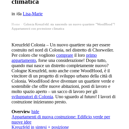
climatica
in
/
da
Lisa-Marie
Home
Colonia Kreuzfeld: sta nascendo un nuovo quartiere “WoodHood”!
›
Appartamenti con protezione climatica
Kreuzfeld Colonia – Un nuovo quartiere sta per essere
costruito nel nord di Colonia, nel distretto di Chorweiler.
Per coloro che vogliono
comprare
il loro
primo
appartamento
, forse una considerazione! Dopo tutto,
quando mai nasce un distretto completamente nuovo?
Cologne Kreuzfeld, noto anche come WoodHood, è il
vincitore di un progetto di sviluppo urbano della città di
Colonia. WoodHood deve diventare un quartiere verde e
sostenibile che offre nuove abitazioni, posti di lavoro e
molto spazio aperto – un sacco di lavoro per gli
sviluppatori di Colonia
. Uno sguardo al futuro! I lavori di
costruzione inizieranno presto.
Overview
hide
Appartamenti di nuova costruzione: Edificio verde per
nuove idee
Kreuzfeld in sintesi + posizione