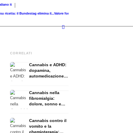
taliano
it
tta: il Bundestag elimina il...
Valore fondiario di riferimento vs. valore di...
Infused Kit
CORRELATI
Cannabis e ADHD:
dopamina,
automedicazione e
ciò che mostrano
gli studi
Cannabis nella
fibromialgia:
dolore, sonno e
sistema
endocannabinoidi
Cannabis contro il
vomito e la
chemioterapia: