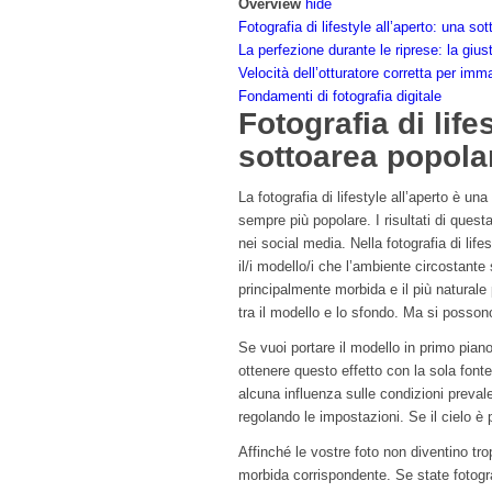
Overview
hide
Fotografia di lifestyle all’aperto: una so
La perfezione durante le riprese: la giu
Velocità dell’otturatore corretta per imma
Fondamenti di fotografia digitale
Fotografia di life
sottoarea popolar
La fotografia di lifestyle all’aperto è u
sempre più popolare. I risultati di quest
nei social media. Nella fotografia di lifes
il/i modello/i che l’ambiente circostante
principalmente morbida e il più naturale
tra il modello e lo sfondo. Ma si posso
Se vuoi portare il modello in primo piano
ottenere questo effetto con la sola font
alcuna influenza sulle condizioni preval
regolando le impostazioni. Se il cielo è 
Affinché le vostre foto non diventino tro
morbida corrispondente. Se state fotogr