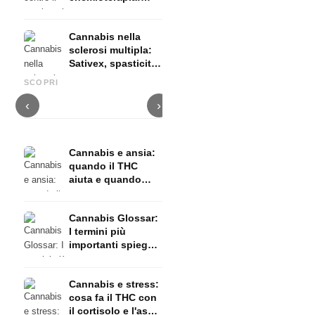
Nabilon e
Dronabinol
Cannabis nella
sclerosi multipla:
Sativex, spasticità
Cannabis e epilessia: CBD,
Produrre olio di cannabis fai
C
ed evidenze
Epidiolex e lo stato della
da te: decarbossilazione e
c
SCOPRI
ricerca
infusione
f
‹
›
Cannabis e ansia:
quando il THC
aiuta e quando
provoca ansia
Cannabis Glossar:
I termini più
importanti spiegati
in modo semplice
Cannabis e stress:
cosa fa il THC con
il cortisolo e l'asse