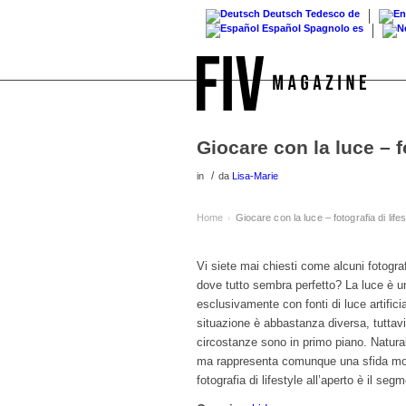
Deutsch
Tedesco
de
Español
Spagnolo
es
Giocare con la luce – fo
/
in
da
Lisa-Marie
Home
Giocare con la luce – fotografia di lifes
›
Vi siete mai chiesti come alcuni fotogra
dove tutto sembra perfetto? La luce è una
esclusivamente con fonti di luce artific
situazione è abbastanza diversa, tuttavia
circostanze sono in primo piano. Naturalm
ma rappresenta comunque una sfida molto
fotografia di lifestyle all’aperto è il seg