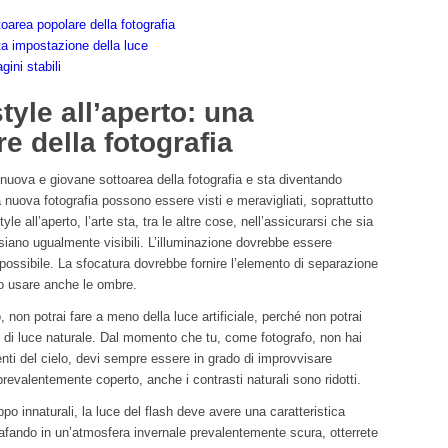
ttoarea popolare della fotografia
sta impostazione della luce
gini stabili
style all’aperto: una
e della fotografia
na nuova e giovane sottoarea della fotografia e sta diventando
a nuova fotografia possono essere visti e meravigliati, soprattutto
tyle all’aperto, l’arte sta, tra le altre cose, nell’assicurarsi che sia
 siano ugualmente visibili. L’illuminazione dovrebbe essere
 possibile. La sfocatura dovrebbe fornire l’elemento di separazione
no usare anche le ombre.
, non potrai fare a meno della luce artificiale, perché non potrai
e di luce naturale. Dal momento che tu, come fotografo, non hai
enti del cielo, devi sempre essere in grado di improvvisare
prevalentemente coperto, anche i contrasti naturali sono ridotti.
ppo innaturali, la luce del flash deve avere una caratteristica
afando in un’atmosfera invernale prevalentemente scura, otterrete