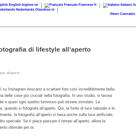
English
Inglese
en
Français
Francese
fr
Italiano
I
Nederlands
Olandese
nl
News
Cannabis su rice
tografia di lifestyle all’aperto
tyle all’aperto
fi su Instagram riescano a scattare foto così incredibilmente belle,
 delle cose più cruciali nella fotografia. In uno studio, si lavora
iale e quasi ogni spettro luminoso può essere simulato. La
, quando si fotografa all’aperto. Qui, la fonte di luce naturale e le
ente, la fotografia all’aperto si basa anche sulla luce artificiale,
 speciale. Se ti piace passare il tempo all’aperto, allora la
mento ottimale per te.