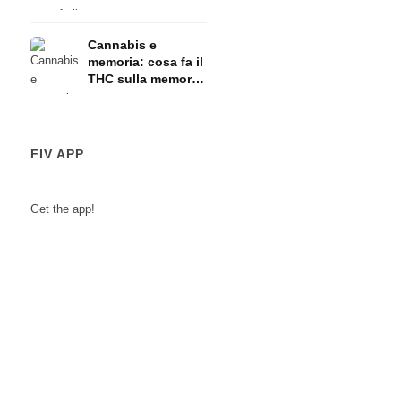
HPA
Cannabis e
memoria: cosa fa il
THC sulla memoria
a breve termine
FIV APP
Get the app!