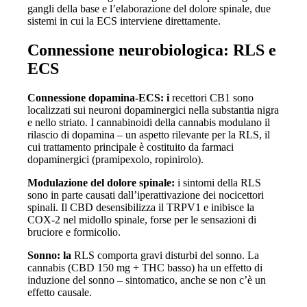
gangli della base e l’elaborazione del dolore spinale, due
sistemi in cui la ECS interviene direttamente.
Connessione neurobiologica: RLS e
ECS
Connessione dopamina-ECS: i
recettori CB1 sono
localizzati sui neuroni dopaminergici nella substantia nigra
e nello striato. I cannabinoidi della cannabis modulano il
rilascio di dopamina – un aspetto rilevante per la RLS, il
cui trattamento principale è costituito da farmaci
dopaminergici (pramipexolo, ropinirolo).
Modulazione del dolore spinale:
i sintomi della RLS
sono in parte causati dall’iperattivazione dei nocicettori
spinali. Il CBD desensibilizza il TRPV1 e inibisce la
COX-2 nel midollo spinale, forse per le sensazioni di
bruciore e formicolio.
Sonno: la
RLS comporta gravi disturbi del sonno. La
cannabis (CBD 150 mg + THC basso) ha un effetto di
induzione del sonno – sintomatico, anche se non c’è un
effetto causale.