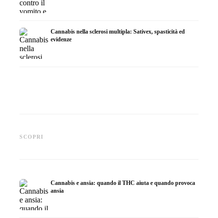
Cannabis nella sclerosi multipla: Sativex, spasticità ed
evidenze
Cannabis e epilessia: CBD,
Produrre olio di cannabis fai
CBD e p
Epidiolex e lo stato della
da te: decarbossilazione e
cannabi
SCOPRI
ricerca
infusione
fare in
Cannabis e ansia: quando il THC aiuta e quando provoca
ansia