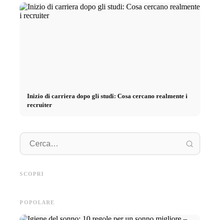
Inizio di carriera dopo gli studi: Cosa cercano realmente i
recruiter
Pratica presso aziende di primo
Finanziare gli studi nel 2026:
piano: opportunità,
Deutschlandstipendium, BAföG
Cortiso
retribuzione e il percorso
e consigli intelligenti per
stress, 
SCOPRI
diretto verso la carriera
risparmiare
ridurlo
POPOLARE