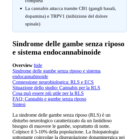
completa
La cannabis attacca tramite CB1 (gangli basali,
dopamina) e TRPV1 (inibizione del dolore
spinale)
Sindrome delle gambe senza riposo
e sistema endocannabinoide
Overview
hide
Sindrome delle gambe senza riposo e sistema
endocannabinoide
Connessione neurobiologica: RLS e ECS
Situazione dello studio: Cannabis per la RLS
Cosa può essere più utile per la RLS
FAQ: Cannabis e gambe senza riposo
Sintesi
La sindrome delle gambe senza riposo (RLS) è un
disturbo neurologico caratterizzato da un fastidioso
bisogno di muovere le gambe, soprattutto di notte.
Colpisce il 5-10% della popolazione. La fisiopatologia
sottostante coinvolge la disregolazione dopaminergica nei