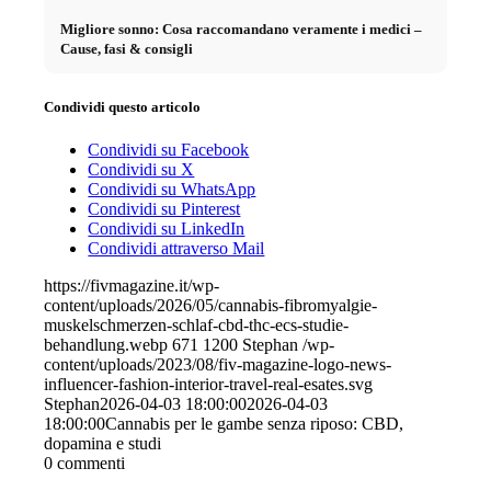
Migliore sonno: Cosa raccomandano veramente i medici –
Cause, fasi & consigli
Condividi questo articolo
Condividi su Facebook
Condividi su X
Condividi su WhatsApp
Condividi su Pinterest
Condividi su LinkedIn
Condividi attraverso Mail
https://fivmagazine.it/wp-
content/uploads/2026/05/cannabis-fibromyalgie-
muskelschmerzen-schlaf-cbd-thc-ecs-studie-
behandlung.webp
671
1200
Stephan
/wp-
content/uploads/2023/08/fiv-magazine-logo-news-
influencer-fashion-interior-travel-real-esates.svg
Stephan
2026-04-03 18:00:00
2026-04-03
18:00:00
Cannabis per le gambe senza riposo: CBD,
dopamina e studi
0
commenti