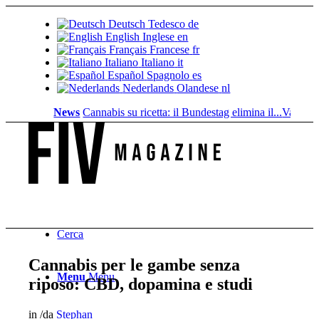
Deutsch
Tedesco
de
English
Inglese
en
Français
Francese
fr
Italiano
Italiano
it
Español
Spagnolo
es
Nederlands
Olandese
nl
News
Cannabis su ricetta: il Bundestag elimina il...
Valore fondia
Cerca
Cannabis per le gambe senza
Menu
Menu
riposo: CBD, dopamina e studi
in
/
da
Stephan