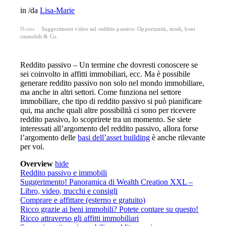
in
/
da
Lisa-Marie
Home
Suggerimenti video sul reddito passivo: Opportunità, modi, beni
›
immobili & Co.
Reddito passivo – Un termine che dovresti conoscere se
sei coinvolto in affitti immobiliari, ecc. Ma è possibile
generare reddito passivo non solo nel mondo immobiliare,
ma anche in altri settori. Come funziona nel settore
immobiliare, che tipo di reddito passivo si può pianificare
qui, ma anche quali altre possibilità ci sono per ricevere
reddito passivo, lo scoprirete tra un momento. Se siete
interessati all’argomento del reddito passivo, allora forse
l’argomento delle
basi dell’asset building
è anche rilevante
per voi.
Overview
hide
Reddito passivo e immobili
Suggerimento! Panoramica di Wealth Creation XXL –
Libro, video, trucchi e consigli
Comprare e affittare (esterno e gratuito)
Ricco grazie ai beni immobili? Potete contare su questo!
Ricco attraverso gli affitti immobiliari