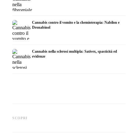
Cannabis contro il vomito e la chemioterapia: Nabilon e
Dronabinol
Cannabis nella sclerosi multipla: Sativex, spasticità ed
evidenze
Cannabis e epilessia: CBD,
Produrre olio di cannabis fai
CBD e p
Epidiolex e lo stato della
da te: decarbossilazione e
cannabi
SCOPRI
ricerca
infusione
fare in