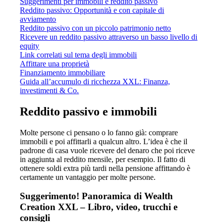
Suggerimenti per immobili e reddito passivo
Reddito passivo: Opportunità e con capitale di
avviamento
Reddito passivo con un piccolo patrimonio netto
Ricevere un reddito passivo attraverso un basso livello di
equity
Link correlati sul tema degli immobili
Affittare una proprietà
Finanziamento immobiliare
Guida all’accumulo di ricchezza XXL: Finanza,
investimenti & Co.
Reddito passivo e immobili
Molte persone ci pensano o lo fanno già: comprare
immobili e poi affittarli a qualcun altro. L’idea è che il
padrone di casa vuole ricevere del denaro che poi riceve
in aggiunta al reddito mensile, per esempio. Il fatto di
ottenere soldi extra più tardi nella pensione affittando è
certamente un vantaggio per molte persone.
Suggerimento! Panoramica di Wealth
Creation XXL – Libro, video, trucchi e
consigli