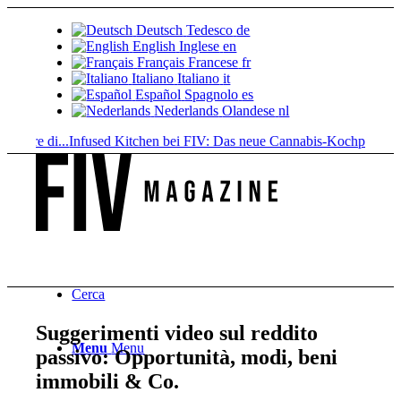
Deutsch
Tedesco
de
English
Inglese
en
Français
Francese
fr
Italiano
Italiano
it
Español
Spagnolo
es
Nederlands
Olandese
nl
e di...
Infused Kitchen bei FIV: Das neue Cannabis-Kochportal
Bevande 
Cerca
Suggerimenti video sul reddito
Menu
Menu
passivo: Opportunità, modi, beni
immobili & Co.