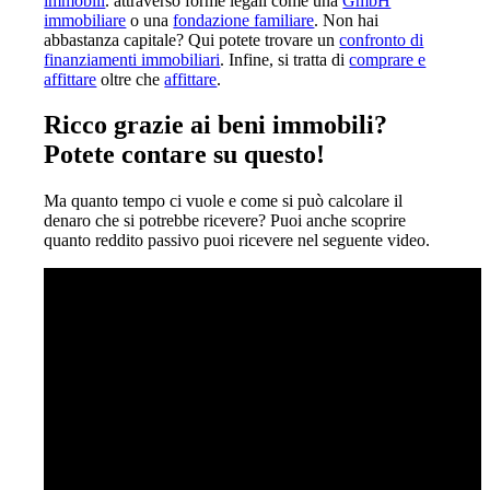
immobili
. attraverso forme legali come una
GmbH
immobiliare
o una
fondazione familiare
. Non hai
abbastanza capitale? Qui potete trovare un
confronto di
finanziamenti immobiliari
. Infine, si tratta di
comprare e
affittare
oltre che
affittare
.
Ricco grazie ai beni immobili?
Potete contare su questo!
Ma quanto tempo ci vuole e come si può calcolare il
denaro che si potrebbe ricevere? Puoi anche scoprire
quanto reddito passivo puoi ricevere nel seguente video.