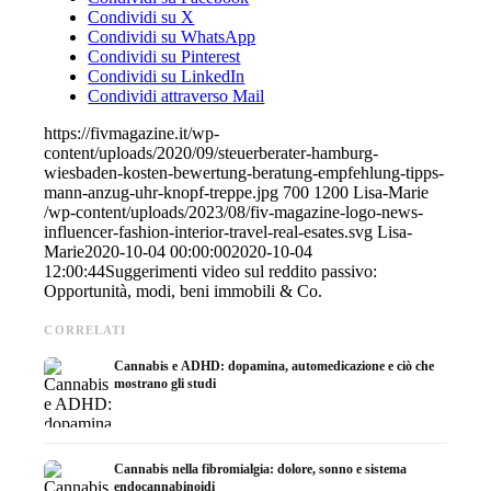
Condividi su X
Condividi su WhatsApp
Condividi su Pinterest
Condividi su LinkedIn
Condividi attraverso Mail
https://fivmagazine.it/wp-
content/uploads/2020/09/steuerberater-hamburg-
wiesbaden-kosten-bewertung-beratung-empfehlung-tipps-
mann-anzug-uhr-knopf-treppe.jpg
700
1200
Lisa-Marie
/wp-content/uploads/2023/08/fiv-magazine-logo-news-
influencer-fashion-interior-travel-real-esates.svg
Lisa-
Marie
2020-10-04 00:00:00
2020-10-04
12:00:44
Suggerimenti video sul reddito passivo:
Opportunità, modi, beni immobili & Co.
CORRELATI
Cannabis e ADHD: dopamina, automedicazione e ciò che
mostrano gli studi
Cannabis nella fibromialgia: dolore, sonno e sistema
endocannabinoidi