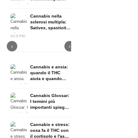
Nabilon e
Dronabinol
Cannabis nella
sclerosi multipla:
Sativex, spasticità
Cannabis e epilessia: CBD,
Produrre olio di cannabis fai
C
ed evidenze
Epidiolex e lo stato della
da te: decarbossilazione e
c
SCOPRI
ricerca
infusione
f
‹
›
Cannabis e ansia:
quando il THC
aiuta e quando
provoca ansia
Cannabis Glossar:
I termini più
importanti spiegati
in modo semplice
Cannabis e stress:
cosa fa il THC con
il cortisolo e l'asse