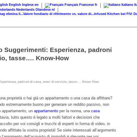
English
Inglese
en
Français
Francese
fr
Italiano
I
Nederlands
Olandese
nl
mina il...
Valore fondiario di riferimento vs. valore di...
Infused Kitchen bei FIV: Das n
eo Suggerimenti: Esperienza, padroni
izio, tasse…. Know-How
: Esperienza, padroni di casa, oneri di servizio, tasse…. Know-How
una proprietà o hai già un appartamento o una casa da affittare?
modo estremamente buono per generare un reddito passivo, non
un
appartamento
, un
appartamento
per la nonna, una
casa
ttavia, tutto questo è legato a molti fattori e decisioni che
olto per voi consigli e trucchi di esperti in forma di video, in
o affittate la vostra proprietà! Se siete interessati all’argomento
e l’argomento dell’
acquisto di immobili
è rilevante per voi.