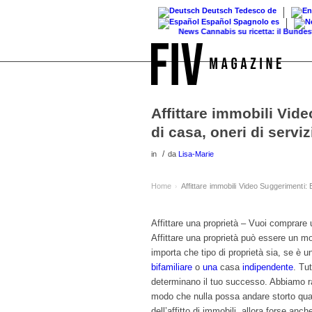
Deutsch
Tedesco
de
Español
Spagnolo
es
News
Cannabis su ricetta: il Bundestag eli
Affittare immobili Vid
di casa, oneri di serv
/
in
da
Lisa-Marie
Home
Affittare immobili Video Suggerimenti
›
Affittare una proprietà – Vuoi comprare 
Affittare una proprietà può essere un 
importa che tipo di proprietà sia, se è 
bifamiliare
o
una
casa
indipendente
. Tu
determinano il tuo successo. Abbiamo racc
modo che nulla possa andare storto quand
dell’affitto di immobili, allora forse anch