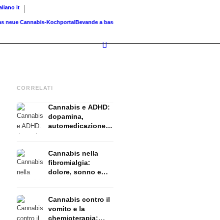
taliano
it
eue Cannabis-Kochportal
Bevande a base di cannabis: smoothie, tè,...
Cannabis grigliate
CORRELATI
Cannabis e ADHD:
dopamina,
automedicazione e
ciò che mostrano
gli studi
Cannabis nella
fibromialgia:
dolore, sonno e
sistema
endocannabinoidi
Cannabis contro il
vomito e la
chemioterapia: