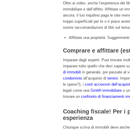
Oltre ai video, anche l’esperienza dei li
immobiliare e dell’affitto. Affittare un i
ancora: il tuo inquilino paga le rate me
troppo superficiali per te o ti piace av
nostre raccomandazioni di libri sul tema d
Affittare una proprietà: Suggerimenti p
Comprare e affittare (es
Imparare dagli esperti. Puoi trovare molti
imparare tutto quello che devi sapere sul
di immobili
in generale, poi passate al vo
condominio
all’acquisto di
terreni
. Impor
le spese?), i
costi accessori dell’acquis
legali come una
GmbH immobiliare
o u
trovare un
confronto di finanziamenti im
Coaching fiscale! Per i p
esperienza
Chiunque scriva di immobili deve anche i