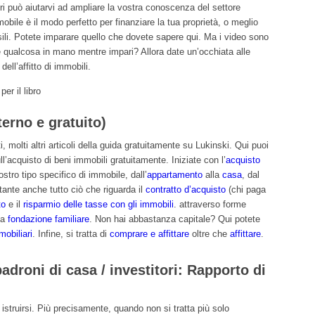
bri può aiutarvi ad ampliare la vostra conoscenza del settore
mmobile è il modo perfetto per finanziare la tua proprietà, o meglio
nsili. Potete imparare quello che dovete sapere qui. Ma i video sono
ere qualcosa in mano mentre impari? Allora date un’occhiata alle
ell’affitto di immobili.
er il libro
terno e gratuito)
, molti altri articoli della guida gratuitamente su Lukinski. Qui puoi
l’acquisto di beni immobili gratuitamente. Iniziate con l’
acquisto
stro tipo specifico di immobile, dall’
appartamento
alla
casa
, dal
tante anche tutto ciò che riguarda il
contratto d’acquisto
(chi paga
to
e il
risparmio delle tasse con gli immobili
. attraverso forme
na
fondazione familiare
. Non hai abbastanza capitale? Qui potete
mobiliari
. Infine, si tratta di
comprare e affittare
oltre che
affittare
.
adroni di casa / investitori: Rapporto di
struirsi. Più precisamente, quando non si tratta più solo