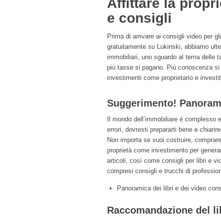
Affittare la prop
e consigli
Prima di arrivare ai consigli video per gl
gratuitamente su Lukinski, abbiamo ulteri
immobiliari, uno sguardo al tema delle 
più tasse si pagano. Più conoscenza si ac
investimenti come proprietario e investi
Suggerimento! Panorami
Il mondo dell’immobiliare è complesso e
errori, dovresti prepararti bene e chiari
Non importa se vuoi costruire, comprare 
proprietà come investimento per generar
articoli, così come consigli per libri e v
compresi consigli e trucchi di profession
Panoramica dei libri e dei video cons
Raccomandazione del lib