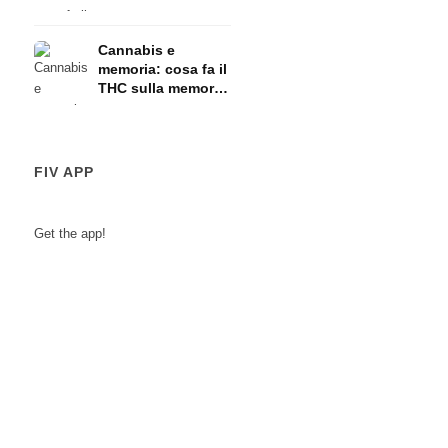
HPA
Cannabis e
memoria: cosa fa il
THC sulla memoria
a breve termine
FIV APP
Get the app!