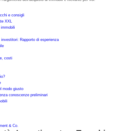
ucchi e consigli
ate XXL
 immobili
 investitori: Rapporto di esperienza
ile
e, costi
cio?
e
nel modo giusto
enza conoscenze preliminari
obili
tment & Co.