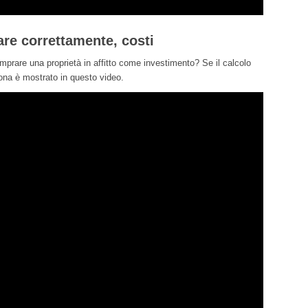
are correttamente, costi
rare una proprietà in affitto come investimento? Se il calcolo
ziona è mostrato in questo video.