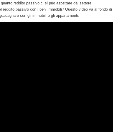
quanto reddito passivo ci si può aspettare dal settore
l reddito passivo con i beni immobili? Questo video va al fondo di
adagnare con gli immobili o gli appartamenti.