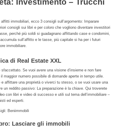
rietà: Investimento – Trucchi
i affitti immobiliari, ecco 3 consigli sull’argomento: Imparare
ori consigli sui libri e per coloro che vogliono diventare investitori
tasse, perché più soldi si guadagnano affittando case e condomini,
cumula sull’affitto e le tasse, più capitale si ha per i futuri
tore immobiliare.
ca di Real Estate XXL
 sfaccettato. Se vuoi avere una visione d’insieme e non fare
re il maggior numero possibile di domande aperte in tempo utile.
e affittare una proprietà o viverci tu stesso, o se vuoi usare una
e un reddito passivo: La preparazione è la chiave. Qui troverete
ideo con libri e video di successo e utili sul tema dell’immobiliare –
isti ed esperti.
igli:
Beni
immobili
ro: Lasciare gli immobili