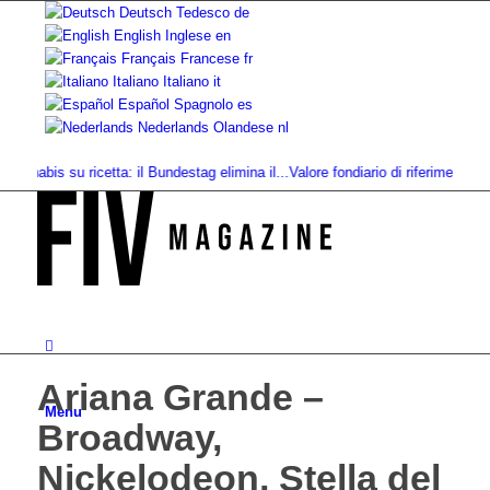
Deutsch
Tedesco
de
English
Inglese
en
Français
Francese
fr
Italiano
Italiano
it
Español
Spagnolo
es
Nederlands
Olandese
nl
abis su ricetta: il Bundestag elimina il...
Valore fondiario di riferimento vs. val
Ariana Grande –
Menu
Broadway,
Nickelodeon, Stella del