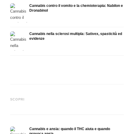
Cannabis contro il vomito e la chemioterapia: Nabilon e
Dronabinol
Cannabis nella sclerosi multipla: Sativex, spasticità ed
evidenze
Cannabis e epilessia: CBD,
Produrre olio di cannabis fai
CBD e
Epidiolex e lo stato della
da te: decarbossilazione e
canna
SCOPRI
ricerca
infusione
fare 
Cannabis e ansia: quando il THC aiuta e quando
provoca ansia