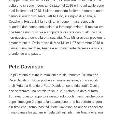
e rapper Malcolm James McCormick AKA Mac Miller. La prima
volta che si sono incontrati è stato nel 2016 e fino ad aprile sono
stati insieme nel 2018. L’ultimo concerto insieme è stato quando
hanno suonato “No Tears Left to Cry”, il singolo di Ariana, al
Coachella Festival. I fan e gli amici sono rimasti scioccati
quando i due hanno annunciato la loro separazione. Il motivo era
che Ariana non riusciva a sopportare di stare con qualcuno che
non riusciva a controllare la sua vita. Mac Miller aveva problemi a
rimanere pulito. Dalla morte di Mac Miller il 07 settembre 2018 a
causa di un’overdose, Ariana è emotivamente depressa e si sta
prendendo una pausa.
Pete Davidson
La più strana di tutte le relazioni era sicuramente l’ultima con
Pete Davidson. Dopo poche settimane insieme, sono seguiti i
titoli “Arianna Grande e Pete Davidson sono fidanzati”. Quello
che sembrava una notizia falsa, si e’ rivelato un dato di fatto.
Tuttavia, questo rapporto è durato solo pochi mesi, perché poco
dopo l’impegno è seguita la separazione, che ha portato ancora
più titoli che i tempi positivi. Pete Davidson ha anche cancellato
il suo canale Instagram e rivela dettagli intimi su Ariana e la sua