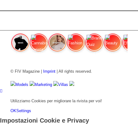
FIV Magazine
Cannabis varietà: OG
Interview
Fashion
Brand Quiz
Beauty
Effetti
© FIV Magazine |
Imprint
| All rights reserved.
Models
Marketing
Villas
Utilizziamo Cookies per migliorare la rivista per voi!
OK
Settings
Impostazioni Cookie e Privacy