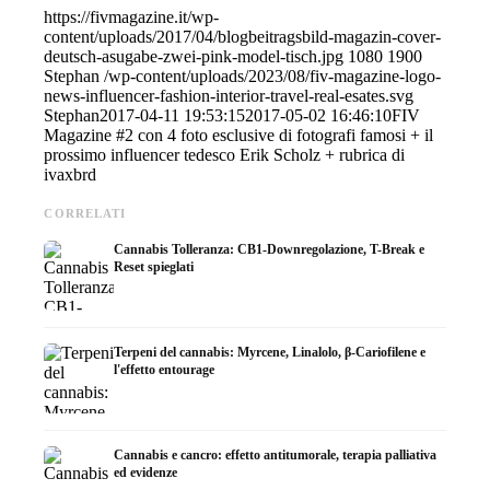
https://fivmagazine.it/wp-
content/uploads/2017/04/blogbeitragsbild-magazin-cover-
deutsch-asugabe-zwei-pink-model-tisch.jpg
1080
1900
Stephan
/wp-content/uploads/2023/08/fiv-magazine-logo-
news-influencer-fashion-interior-travel-real-esates.svg
Stephan
2017-04-11 19:53:15
2017-05-02 16:46:10
FIV
Magazine #2 con 4 foto esclusive di fotografi famosi + il
prossimo influencer tedesco Erik Scholz + rubrica di
ivaxbrd
CORRELATI
Cannabis Tolleranza: CB1-Downregolazione, T-Break e
Reset spieglati
Terpeni del cannabis: Myrcene, Linalolo, β-Cariofilene e
l'effetto entourage
Cannabis e cancro: effetto antitumorale, terapia palliativa
ed evidenze