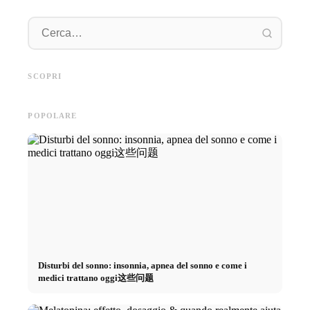
Pratica
Pubblicità su social media: Più
Inizio di carriera dopo gli
piano: 
vendite grazie al marketing
studi: Cosa cercano realmente i
retribuz
SCOPRI
online mirato
recruiter
diretto 
POPOLARE
Disturbi del sonno: insonnia, apnea del sonno e come i
medici trattano oggi这些问题