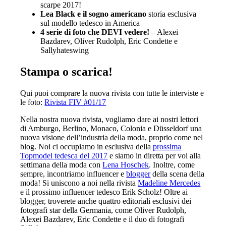
scarpe 2017!
Lea Black e il sogno americano
storia esclusiva
sul modello tedesco in America
4 serie di foto che DEVI vedere!
– Alexei
Bazdarev, Oliver Rudolph, Eric Condette e
Sallyhateswing
Stampa o scarica!
Qui puoi comprare la nuova rivista con tutte le interviste e
le foto:
Rivista FIV #01/17
Nella nostra nuova rivista, vogliamo dare ai nostri lettori
di Amburgo, Berlino, Monaco, Colonia e Düsseldorf una
nuova visione dell’industria della moda, proprio come nel
blog. Noi ci occupiamo in esclusiva della
prossima
Topmodel tedesca del 2017
e siamo in diretta per voi alla
settimana della moda con
Lena Hoschek
. Inoltre, come
sempre, incontriamo influencer e
blogger
della scena della
moda! Si uniscono a noi nella rivista
Madeline Mercedes
e il prossimo influencer tedesco
Erik Scholz
! Oltre ai
blogger, troverete anche quattro editoriali esclusivi dei
fotografi star della Germania, come Oliver Rudolph,
Alexei Bazdarev, Eric Condette e il duo di fotografi