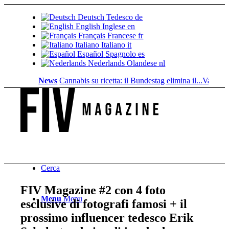
Deutsch
Tedesco
de
English
Inglese
en
Français
Francese
fr
Italiano
Italiano
it
Español
Spagnolo
es
Nederlands
Olandese
nl
News
Cannabis su ricetta: il Bundestag elimina il...
Valore fondi
Cerca
FIV Magazine #2 con 4 foto
Menu
Menu
esclusive di fotografi famosi + il
prossimo influencer tedesco Erik