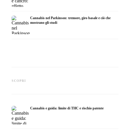
Cannabis nel Parkinson: tremore, giro basale e ciò che
mostrano gli studi
Cannabis e ADHD: dopamina,
Cannabis nella fibromialgia:
Cannabi
automedicazione e ciò che
dolore, sonno e sistema
chemiot
SCOPRI
mostrano gli studi
endocannabinoidi
Dronab
Cannabis e guida: limite di THC e rischio patente