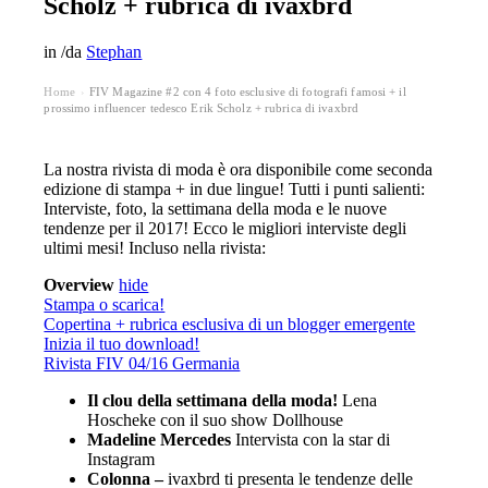
Scholz + rubrica di ivaxbrd
in
/
da
Stephan
Home
FIV Magazine #2 con 4 foto esclusive di fotografi famosi + il
›
prossimo influencer tedesco Erik Scholz + rubrica di ivaxbrd
La nostra rivista di moda è ora disponibile come seconda
edizione di stampa + in due lingue! Tutti i punti salienti:
Interviste, foto, la settimana della moda e le nuove
tendenze per il 2017! Ecco le migliori interviste degli
ultimi mesi!
Incluso nella rivista:
Overview
hide
Stampa o scarica!
Copertina + rubrica esclusiva di un blogger emergente
Inizia il tuo download!
Rivista FIV 04/16 Germania
Il clou della settimana della moda!
Lena
Hoscheke con il suo show Dollhouse
Madeline Mercedes
Intervista con la star di
Instagram
Colonna –
ivaxbrd ti presenta le tendenze delle