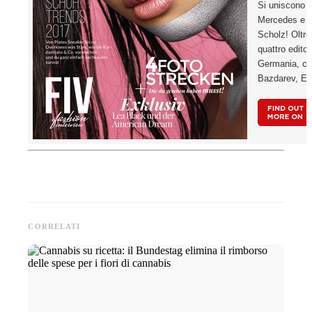
Si uniscono a
Mercedes e il
Scholz! Oltre
quattro editor
Germania, co
Bazdarev, Er
CORRELATI