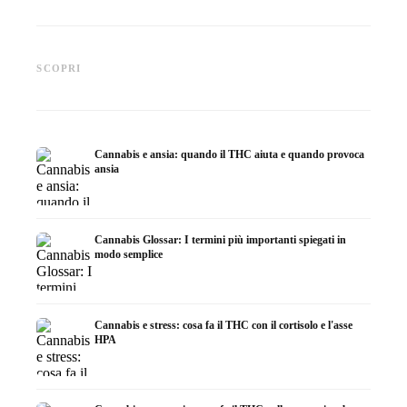
Cannabis e epilessia: CBD,
Produrre olio di cannabis fai
CBD e p
Epidiolex e lo stato della
da te: decarbossilazione e
cannabi
SCOPRI
ricerca
infusione
fare in
Cannabis e ansia: quando il THC aiuta e quando provoca
ansia
Cannabis Glossar: I termini più importanti spiegati in
modo semplice
Cannabis e stress: cosa fa il THC con il cortisolo e l'asse
HPA