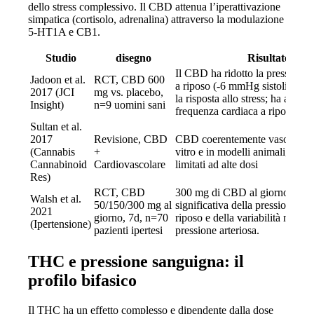
dello stress complessivo. Il CBD attenua l’iperattivazione
simpatica (cortisolo, adrenalina) attraverso la modulazione
5-HT1A e CB1.
Studio
disegno
Risultato
Il CBD ha ridotto la pressione
Jadoon et al.
RCT, CBD 600
a riposo (-6 mmHg sistolica); h
2017 (JCI
mg vs. placebo,
la risposta allo stress; ha aumen
Insight)
n=9 uomini sani
frequenza cardiaca a riposo
Sultan et al.
2017
Revisione, CBD
CBD coerentemente vasodilatat
(Cannabis
+
vitro e in modelli animali; stud
Cannabinoid
Cardiovascolare
limitati ad alte dosi
Res)
RCT, CBD
300 mg di CBD al giorno: ridu
Walsh et al.
50/150/300 mg al
significativa della pressione art
2021
giorno, 7d, n=70
riposo e della variabilità nottur
(Ipertensione)
pazienti ipertesi
pressione arteriosa.
THC e pressione sanguigna: il
profilo bifasico
Il THC ha un effetto complesso e dipendente dalla dose