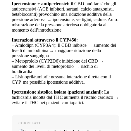
Ipertensione + antipertensivi:
il CBD può far sì che gli
antipertensivi (ACE inibitori, sartani, calcio antagonisti,
betabloccanti) provochino una riduzione additiva della
pressione arteriosa → ipotensione, vertigini, cadute. Auto-
misurazione della pressione arteriosa obbligatoria al
momento dell’introduzione.
Interazioni attraverso il CYP450:
– Amlodipn (CYP3A4): Il CBD inibisce → aumento dei
livelli di amlodipina → maggiore riduzione della
pressione sanguigna
– Metoprololo (CYP2D6): inibizione del CBD →
aumento dei livelli di metoprololo → rischio di
bradicardia
– Lisinopril/ramipril: nessuna interazione diretta con il
CYP, ma possibile ipotensione additiva.
Ipertensione sistolica isolata (pazienti anziani):
La
tachicardia indotta dal THC aumenta il rischio cardiaco →
evitare il THC nei pazienti cardiopatici.
CORRELATI