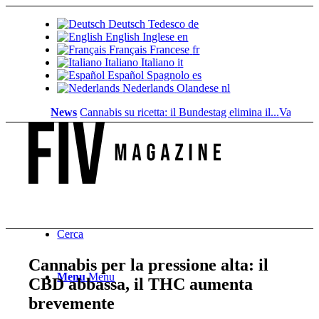
Deutsch
Tedesco
de
English
Inglese
en
Français
Francese
fr
Italiano
Italiano
it
Español
Spagnolo
es
Nederlands
Olandese
nl
News
Cannabis su ricetta: il Bundestag elimina il...
Valore fondia
Cerca
Cannabis per la pressione alta: il
Menu
Menu
CBD abbassa, il THC aumenta
brevemente