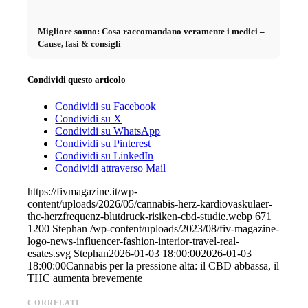
Migliore sonno: Cosa raccomandano veramente i medici –
Cause, fasi & consigli
Condividi questo articolo
Condividi su Facebook
Condividi su X
Condividi su WhatsApp
Condividi su Pinterest
Condividi su LinkedIn
Condividi attraverso Mail
https://fivmagazine.it/wp-
content/uploads/2026/05/cannabis-herz-kardiovaskulaer-
thc-herzfrequenz-blutdruck-risiken-cbd-studie.webp
671
1200
Stephan
/wp-content/uploads/2023/08/fiv-magazine-
logo-news-influencer-fashion-interior-travel-real-
esates.svg
Stephan
2026-01-03 18:00:00
2026-01-03
18:00:00
Cannabis per la pressione alta: il CBD abbassa, il
THC aumenta brevemente
CORRELATI