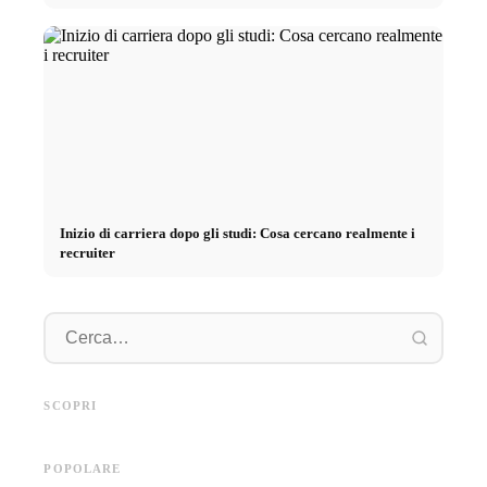
Inizio di carriera dopo gli studi: Cosa cercano realmente i
recruiter
Pratica presso aziende di primo
Finanziare gli studi nel 2026:
piano: opportunità,
Deutschlandstipendium, BAföG
Cortiso
retribuzione e il percorso
e consigli intelligenti per
stress, 
SCOPRI
diretto verso la carriera
risparmiare
ridurlo
POPOLARE