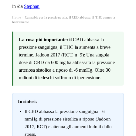
in
/
da
Stephan
Home
Cannabis per la pressione alta: il CBD abbassa, il THC aumenta
›
brevemente
La cosa più importante: il
CBD abbassa la
pressione sanguigna, il THC la aumenta a breve
termine. Jadoon 2017 (RCT, n=9): Una singola
dose di CBD da 600 mg ha abbassato la pressione
arteriosa sistolica a riposo di -6 mmHg. Oltre 30
milioni di tedeschi soffrono di ipertensione.
In sintesi:
Il CBD abbassa la pressione sanguigna: -6
mmHg di pressione sistolica a riposo (Jadoon
2017, RCT) e attenua gli aumenti indotti dallo
stress.