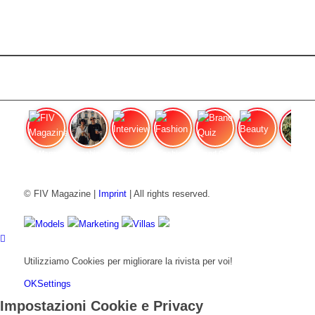
FIV Magazine
Cannabis Vaporizer: Quale
Interview
Fashion
Brand Quiz
Beauty
Prezzi de
© FIV Magazine |
Imprint
| All rights reserved.
Models
Marketing
Villas
Utilizziamo Cookies per migliorare la rivista per voi!
OK
Settings
Impostazioni Cookie e Privacy