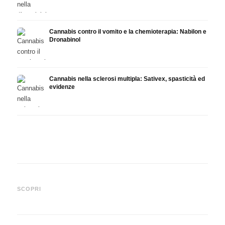
Cannabis contro il vomito e la chemioterapia: Nabilon e
Dronabinol
Cannabis nella sclerosi multipla: Sativex, spasticità ed
evidenze
Cannabis e epilessia: CBD,
Produrre olio di cannabis fai
CBD e
Epidiolex e lo stato della
da te: decarbossilazione e
canna
SCOPRI
ricerca
infusione
fare 