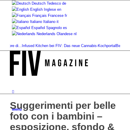
Deutsch
Tedesco
de
English
Inglese
en
Français
Francese
fr
Italiano
Italiano
it
Español
Spagnolo
es
Nederlands
Olandese
nl
ore di...
Infused Kitchen bei FIV: Das neue Cannabis-Kochportal
Bevande a bas
Suggerimenti per belle
Menu
foto con i bambini –
esposizione, sfondo &