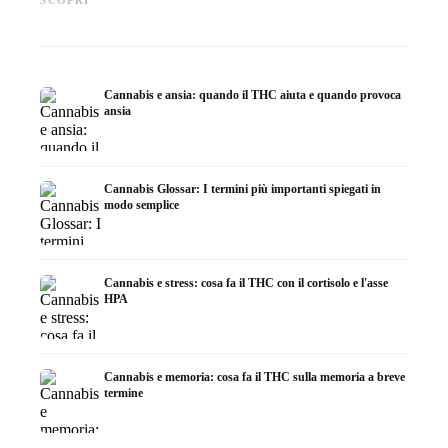
SCOPRI
ricerca
infusione
fare in
Cannabis e ansia: quando il THC aiuta e quando provoca
ansia
Cannabis Glossar: I termini più importanti spiegati in
modo semplice
Cannabis e stress: cosa fa il THC con il cortisolo e l'asse
HPA
Cannabis e memoria: cosa fa il THC sulla memoria a breve
termine