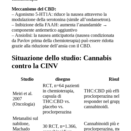
Meccanismo del CBD:
– Agonismo 5-HT1A: riduce la nausea attraverso la
modulazione della serotonina (simile all’ondansetron).
– Inibizione della FAAH: aumenta l’anandamide →
componente antiemetico aggiuntivo
– Ansiolisi: la nausea anticipatoria (nausea condizionata
da Pavlov prima della chemioterapia) può essere ridotta
grazie alla riduzione dell’ansia con il CBD.
Situazione dello studio: Cannabis
contro la CINV
Studio
disegno
Risultato
RCT, n=64 pazienti
in chemioterapia,
THC:CBD più efficace d
Meiri et al.
capsula di
proclorperazina nella C
2007
THC:CBD vs.
responder nel gruppo dei
(Oncologia)
placebo vs.
cannabinoidi.
proclorperazina
Metanalisi sul
nabilone,
Cannabinoidi più efficaci
30 RCT, n=1.366,
Machado
proclorperazina, metoclo