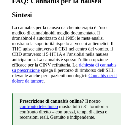
FAQ: Cannabis per la nausea
Sintesi
La cannabis per la nausea da chemioterapia è l’uso
medico di cannabinoidi meglio documentato. Il
dronabinol è autorizzato dal 1985; le meta-analisi
mostrano la superiorità rispetto ai vecchi antiemetici. Il
THC agisce attraverso il CB1 nel centro del vomito, il
CBD attraverso il 5-HT1A e l’ansiolisi nella nausea
anticipatoria. La cannabis è spesso l’ultima opzione
efficace per la CINV refrattaria. La
richiesta di cannabis
su prescrizione
spiega il percorso di rimborso dell’SHI;
rilevante anche per i pazienti oncologici:
Cannabis per il
dolore da tumore
.
Prescrizione di cannabis online?
Il nostro
confronto teleclinico
mostra tutti i 31 fornitori a
confronto diretto – con prezzi, tempi di attesa e
recensioni reali. Gratuito e indipendente.