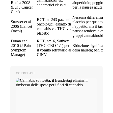
cannabinoidi vs.
Rocha 2008
aloperidolo; peggiori di 
antiemetici classici
(Eur J Cancer
per la nausea acuta
Care)
Nessuna differenza rispet
RCT, n=243 pazienti
Strasser et al.
placebo per quanto rigua
oncologici, estratto di
2006 (Lancet
l’appetito; ma il tasso di r
cannabis vs. THC vs.
Oncol)
nausea tendeva a essere m
placebo
gruppi cannabinoidi.
Duran et al.
RCT, n=16, Sativex
2010 (J Pain
(THC:CBD 1:1) per
Riduzione significativa d
Symptom
il vomito refrattario al
della nausea; ben tollerat
Manage)
CINV
CORRELATI