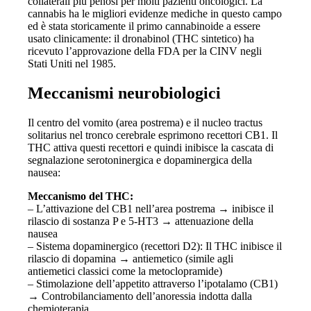
collaterali più penosi per molti pazienti oncologici. La
cannabis ha le migliori evidenze mediche in questo campo
ed è stata storicamente il primo cannabinoide a essere
usato clinicamente: il dronabinol (THC sintetico) ha
ricevuto l’approvazione della FDA per la CINV negli
Stati Uniti nel 1985.
Meccanismi neurobiologici
Il centro del vomito (area postrema) e il nucleo tractus
solitarius nel tronco cerebrale esprimono recettori CB1. Il
THC attiva questi recettori e quindi inibisce la cascata di
segnalazione serotoninergica e dopaminergica della
nausea:
Meccanismo del THC:
– L’attivazione del CB1 nell’area postrema → inibisce il
rilascio di sostanza P e 5-HT3 → attenuazione della
nausea
– Sistema dopaminergico (recettori D2): Il THC inibisce il
rilascio di dopamina → antiemetico (simile agli
antiemetici classici come la metoclopramide)
– Stimolazione dell’appetito attraverso l’ipotalamo (CB1)
→ Controbilanciamento dell’anoressia indotta dalla
chemioterapia