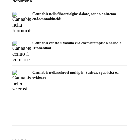
Cannabis nella fibromialgia: dolore, sonno e sistema
endocannabinoidi
Cannabis contro il vomito e la chemioterapia: Nabilon e
Dronabinol
Cannabis nella sclerosi multipla: Sativex, spasticità ed
evidenze
Cannabis e epilessia: CBD,
Produrre olio di cannabis fai
CBD e p
Epidiolex e lo stato della
da te: decarbossilazione e
cannabi