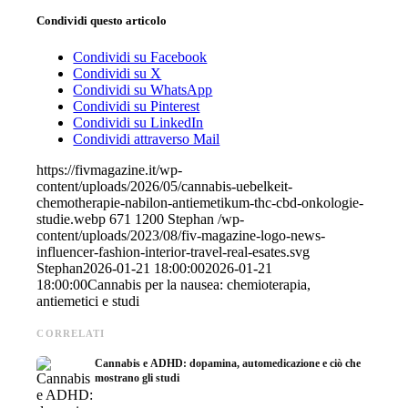
Condividi questo articolo
Condividi su Facebook
Condividi su X
Condividi su WhatsApp
Condividi su Pinterest
Condividi su LinkedIn
Condividi attraverso Mail
https://fivmagazine.it/wp-
content/uploads/2026/05/cannabis-uebelkeit-
chemotherapie-nabilon-antiemetikum-thc-cbd-onkologie-
studie.webp
671
1200
Stephan
/wp-
content/uploads/2023/08/fiv-magazine-logo-news-
influencer-fashion-interior-travel-real-esates.svg
Stephan
2026-01-21 18:00:00
2026-01-21
18:00:00
Cannabis per la nausea: chemioterapia,
antiemetici e studi
CORRELATI
Cannabis e ADHD: dopamina, automedicazione e ciò che
mostrano gli studi