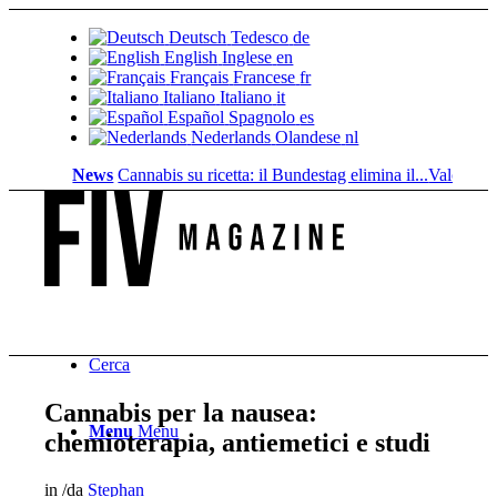
Deutsch
Tedesco
de
English
Inglese
en
Français
Francese
fr
Italiano
Italiano
it
Español
Spagnolo
es
Nederlands
Olandese
nl
News
Cannabis su ricetta: il Bundestag elimina il...
Valore fondiari
Cerca
Cannabis per la nausea:
Menu
Menu
chemioterapia, antiemetici e studi
in
/
da
Stephan