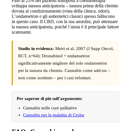
Fino al 25% dei pazienti sottoposti a chemioterapia
sviluppa nausea anticipatoria – nausea prima della chemio
dovuta al condizionamento (vista della clinica, odori).
L’ondansetron e gli antiemetici classici spesso falliscono
in questo caso. Il CBD, con la sua ansiolisi, può attenuare
la nausea anticipatoria, poiché l’ansia è il principale fattore
scatenante.
Studio in evidenza:
Meiri et al. 2007 (J Supp Oncol,
RCT, n=64): Dronabinol + ondansetron
significativamente migliore del solo ondansetron
per la nausea da chemio. Cannabis come add-on –
non come sostituto – per i casi refrattari.
Per saperne di più sull’argomento:
Cannabis nelle cure palliative
Cannabis per la malattia di Crohn