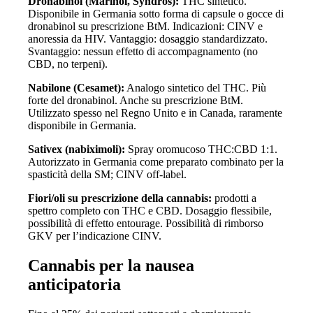
Dronabinol (Marinol, Syndros):
THC sintetico.
Disponibile in Germania sotto forma di capsule o gocce di
dronabinol su prescrizione BtM. Indicazioni: CINV e
anoressia da HIV. Vantaggio: dosaggio standardizzato.
Svantaggio: nessun effetto di accompagnamento (no
CBD, no terpeni).
Nabilone (Cesamet):
Analogo sintetico del THC. Più
forte del dronabinol. Anche su prescrizione BtM.
Utilizzato spesso nel Regno Unito e in Canada, raramente
disponibile in Germania.
Sativex (nabiximoli):
Spray oromucoso THC:CBD 1:1.
Autorizzato in Germania come preparato combinato per la
spasticità della SM; CINV off-label.
Fiori/oli su prescrizione della cannabis:
prodotti a
spettro completo con THC e CBD. Dosaggio flessibile,
possibilità di effetto entourage. Possibilità di rimborso
GKV per l’indicazione CINV.
Cannabis per la nausea
anticipatoria